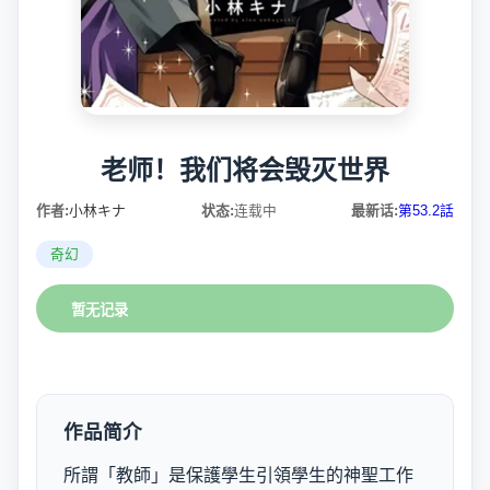
老师！我们将会毁灭世界
作者:
小林キナ
状态:
连载中
最新话:
第53.2話
奇幻
暂无记录
作品简介
所謂「教師」是保護學生引領學生的神聖工作