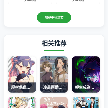
加载更多章节
相关推荐
廢材偶像和世上唯一的粉絲
凌晨兩點的蠢女人
轉生成為SSS級哥布林