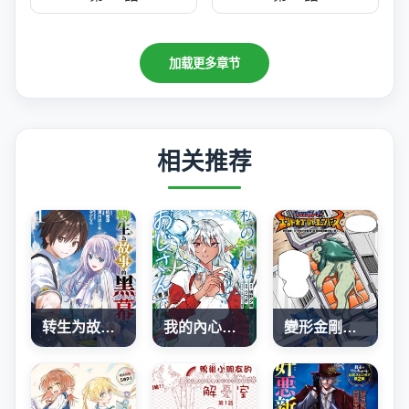
加载更多章节
相关推荐
转生为故事幕后主谋
我的內心是大叔
變形金剛：G1宇宙之終焉