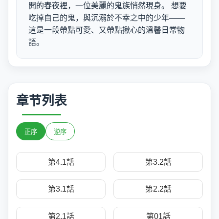
開的春夜裡，一位美麗的鬼族悄然現身。 想要
吃掉自己的鬼，與沉溺於不幸之中的少年——
這是一段帶點可愛、又帶點揪心的溫馨日常物
語。
章节列表
正序
逆序
第4.1話
第3.2話
第3.1話
第2.2話
第2.1話
第01話