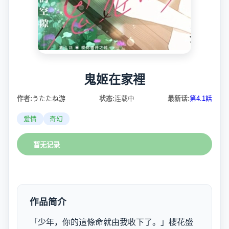
鬼姬在家裡
作者:
うたたね游
状态:
连载中
最新话:
第4.1話
爱情
奇幻
暂无记录
作品简介
「少年，你的這條命就由我收下了。」​櫻花盛