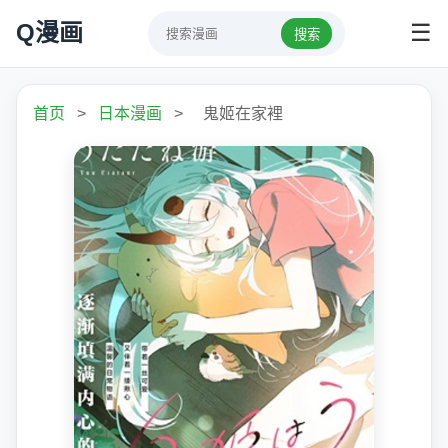
Q漫画
☰
搜索
首页
>
日本漫画
>
鬼姬在家裡