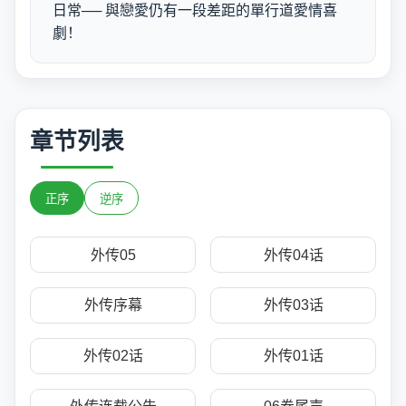
日常── 與戀愛仍有一段差距的單行道愛情喜
劇！
章节列表
正序
逆序
外传05
外传04话
外传序幕
外传03话
外传02话
外传01话