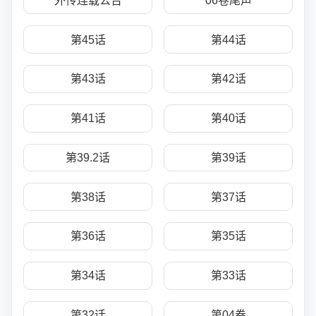
外传连载公告
06卷尾声
第45话
第44话
第43话
第42话
第41话
第40话
第39.2话
第39话
第38话
第37话
第36话
第35话
第34话
第33话
第32话
第04卷