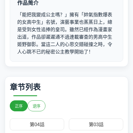
作品简介
「能把我變成公主嗎？」擁有「帥氣指數爆表
的女高中生」名號，演藝事業也蒸蒸日上，總
是受到女性追捧的皇司。雖然已經作為漫畫家
出道，作品卻遲遲通不過連載審查的男高中生
姬野御影。當這二人的心思交錯碰撞之時，令
人心跳不已的秘密公主教學開始了！
章节列表
正序
逆序
第04話
第03話