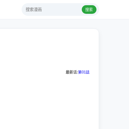
搜索
最新话:
第01話