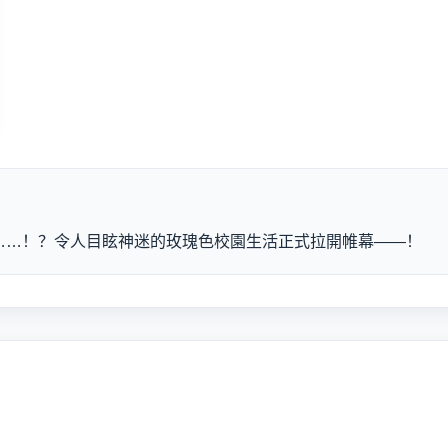
子……！？令人目眩神迷的玫瑰色校園生活正式拉開帷幕——！