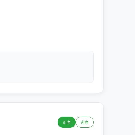
正序
逆序