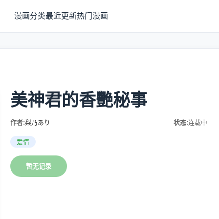
漫画分类
最近更新
热门漫画
美神君的香艷秘事
作者:
梨乃あり
状态:
连载中
爱情
暂无记录