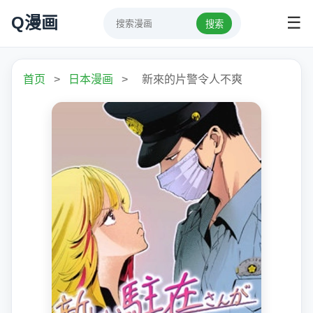
Q漫画
☰
搜索
首页
>
日本漫画
>
新來的片警令人不爽