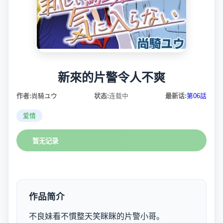
新來的片警令人不爽
作者:
尚騎ユウ
状态:
连载中
最新话:
第06話
爱情
暂无记录
作品简介
不良妹看不慣整天笑眯眯的片警小哥。