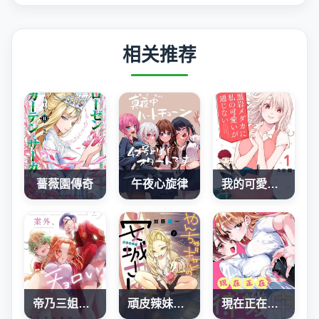
相关推荐
薔薇園傳奇
午夜心旋律
我的可愛對黑岩目高不管用
帝乃三姐妹原來很好搞定
頑皮辣妹安城同學
現在正在待機中