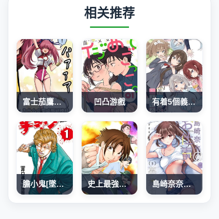
相关推荐
富士茄鷹老師的推特短篇
凹凸游戲
有着5個義妹的我
膽小鬼[墜落]前夜之故事
史上最強弟子兼一2 達人篇
島崎奈奈@工作募集中