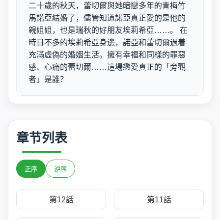
二十歲的秋天，蕾切爾與她暗戀多年的青梅竹
馬諾亞結婚了，儘管知道諾亞真正愛的是他的
親姐姐，也是瑞秋的好朋友埃莉希亞……。 在
時日不多的埃莉希亞身邊，諾亞和蕾切爾過着
充滿虛偽的婚姻生活。擁有幸福和同樣的罪惡
感、心痛的蕾切爾……這場戀愛真正的「旁觀
者」是誰？
章节列表
正序
逆序
第12話
第11話