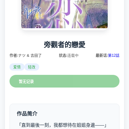
旁觀者的戀愛
作者:
ナツ & 吉田了
状态:
连载中
最新话:
第12話
爱情
轻改
暂无记录
作品简介
「直到最後一刻，我都想待在姐姐身邊——」