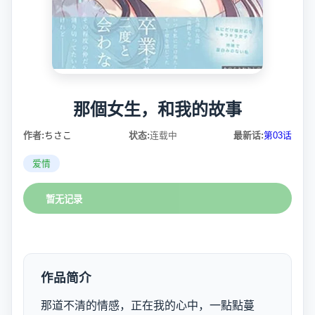
那個女生，和我的故事
作者:
ちさこ
状态:
连载中
最新话:
第03话
爱情
暂无记录
作品简介
那道不清的情感，正在我的心中，一點點蔓