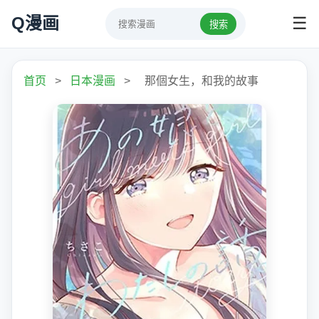
Q漫画
☰
搜索
首页
>
日本漫画
>
那個女生，和我的故事