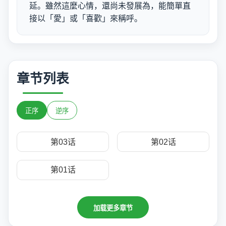
延。雖然這麼心情，還尚未發展為，能簡單直
接以「愛」或「喜歡」來稱呼。
章节列表
正序
逆序
第03话
第02话
第01话
加载更多章节