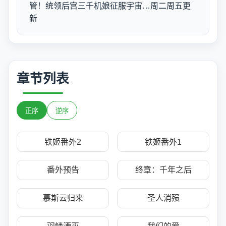
管！统领后宫三千机娘征服宇宙…周二周五更
新
章节列表
正序
逆序
铁姬番外2
铁姬番外1
番外预告
终章：千年之后
慕斯云归来
圣人消殒