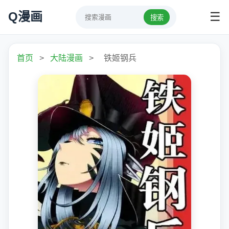
Q漫画
☰
搜索
首页
>
大陆漫画
>
铁姬钢兵