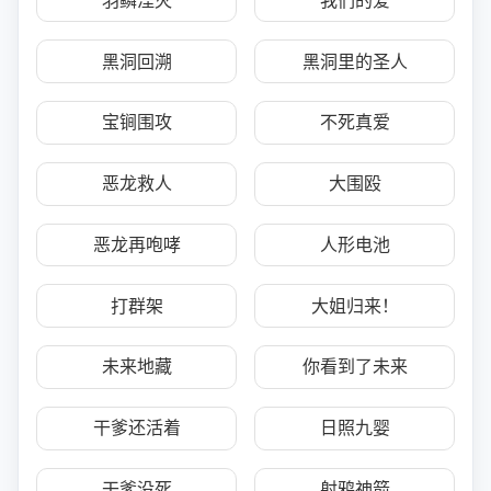
羽鳞湮灭
我们的爱
黑洞回溯
黑洞里的圣人
宝锏围攻
不死真爱
恶龙救人
大围殴
恶龙再咆哮
人形电池
打群架
大姐归来！
未来地藏
你看到了未来
干爹还活着
日照九婴
干爹没死
射鸦神箭