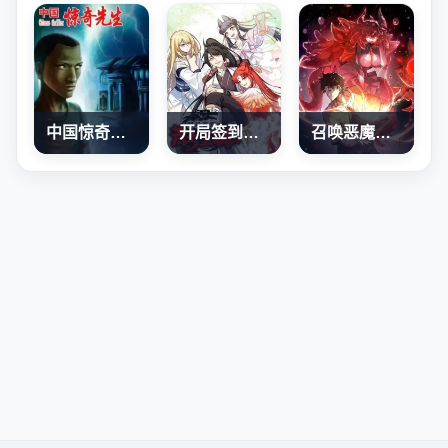
中国惊奇先生
开局签到荒古圣体
召唤恶魔，我既是深渊