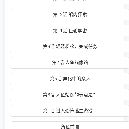
第12话 船内探索
第11话 巨轮解密
第9话 轻轻松松，完成任务
第7话 人鱼蜡像馆
第5话 异化中的众人
第3话 人鱼蜡像的弱点是？
第1话 进入恐怖逃生游戏！
角色前瞻