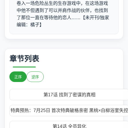
卷入一场危险丛生的生存游戏中，在这场游戏
中他不但遇到了可以并肩作战的伙伴，也找到
了那位一直在等待他的恋人……【未开刊/独家
编辑：橘子】
章节列表
正序
逆序
第17话 找到了密谋的真相
特典预热：7月25日 首次特典破格亲密 黑桃×白柳浴室失
第14话 全员异化