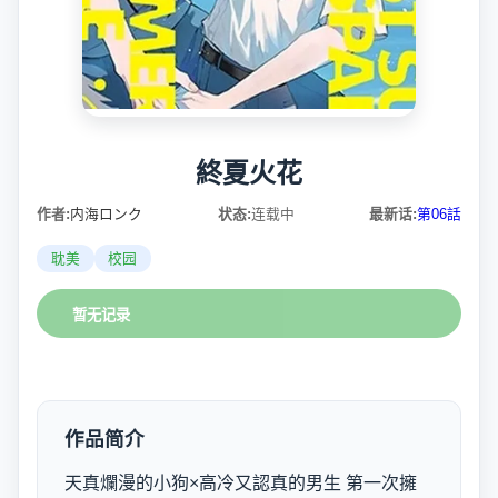
終夏火花
作者:
内海ロンク
状态:
连载中
最新话:
第06話
耽美
校园
暂无记录
作品简介
天真爛漫的小狗×高冷又認真的男生 第一次擁