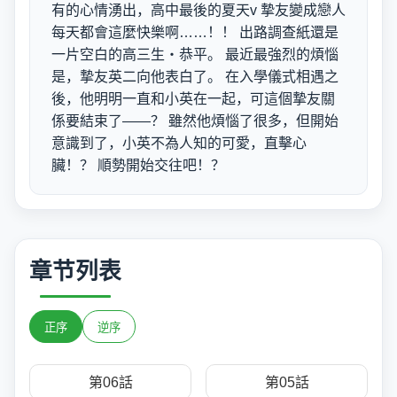
有的心情湧出，高中最後的夏天v 摯友變成戀人
每天都會這麼快樂啊……！！ 出路調查紙還是
一片空白的高三生‧恭平。 最近最強烈的煩惱
是，摯友英二向他表白了。 在入學儀式相遇之
後，他明明一直和小英在一起，可這個摯友關
係要結束了——？ 雖然他煩惱了很多，但開始
意識到了，小英不為人知的可愛，直擊心
臟！？ 順勢開始交往吧！？
章节列表
正序
逆序
第06話
第05話