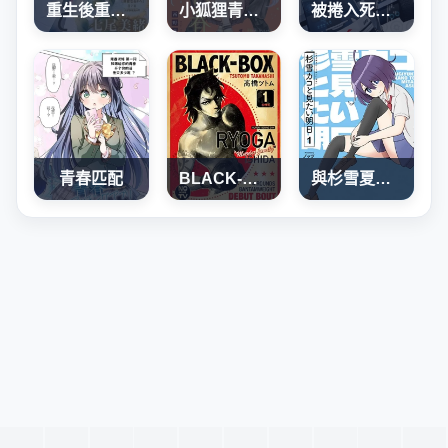
重生後重新開始
小狐狸青春不足
被捲入死亡遊戲的山本小姐，正隨心所欲地摧毀遊戲平衡
青春匹配
BLACK-BOX
與杉雪夏子的明天