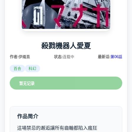
殺戮機器人愛夏
作者:
伊織直
状态:
连载中
最新话:
第06話
百合
科幻
暂无记录
作品简介
這場禁忌的邂逅讓所有齒輪都陷入瘋狂