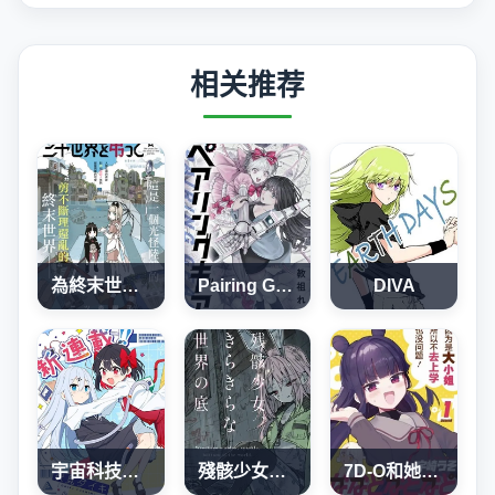
相关推荐
為終末世界獻上祈禱
Pairing Gear
DIVA
宇宙科技大爆炸
殘骸少女、於光輝世界的底部
7D-O和她的伙伴們