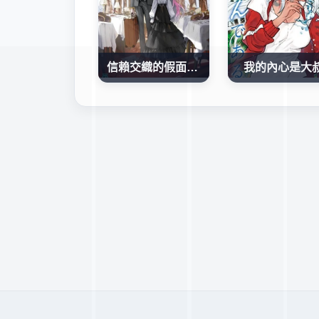
信賴交織的假面舞會：欺詐師與少女的旅行
我的內心是大