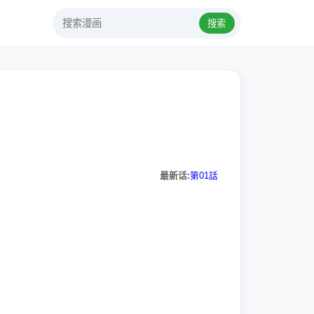
搜索
最新话:
第01話