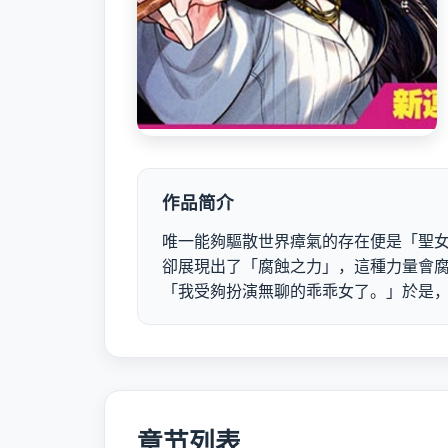
作品简介
唯一能夠驅散世界瘴氣的存在便是「聖
卻展現出了「腐蝕之力」，這種力量會
「我受夠扮演無聊的乖乖女了。」於是
章节列表