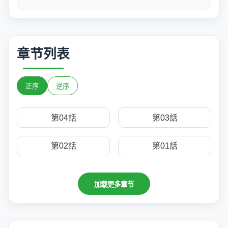
章节列表
正序
逆序
第04話
第03話
第02話
第01話
加载更多章节