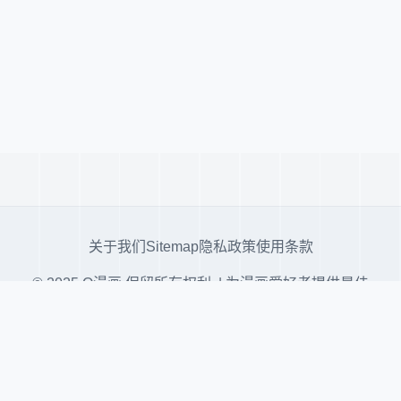
关于我们
Sitemap
隐私政策
使用条款
© 2025 Q漫画 保留所有权利. | 为漫画爱好者提供最佳
阅读体验