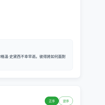
的初戀格溫·史黛西不幸早逝。彼得將如何面對
正序
逆序