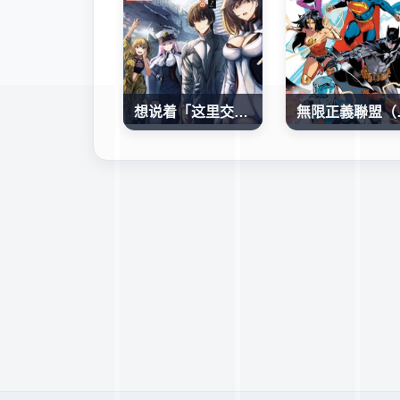
想说着「这里交给我你们先冲!」然后去死的找死鬼不想要的宇宙下克上
無限