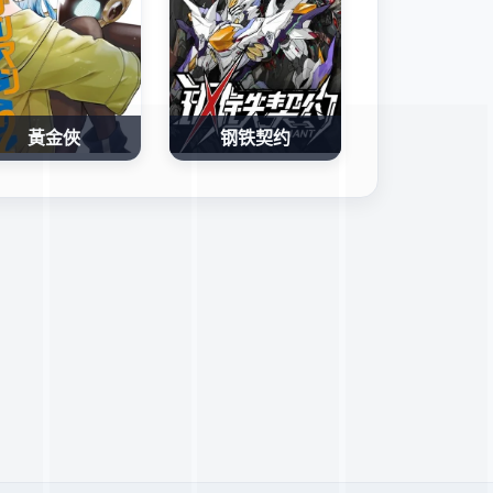
黃金俠
钢铁契约