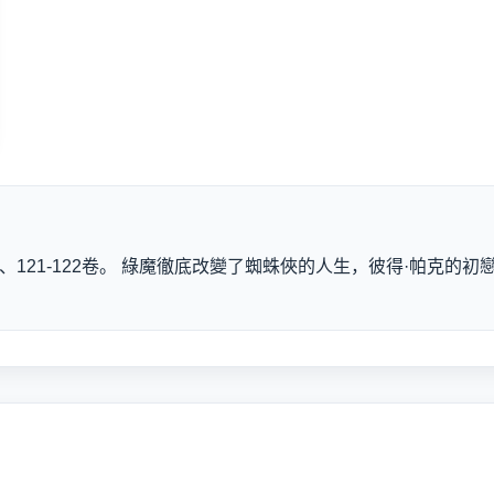
8卷、121-122卷。 綠魔徹底改變了蜘蛛俠的人生，彼得·帕克