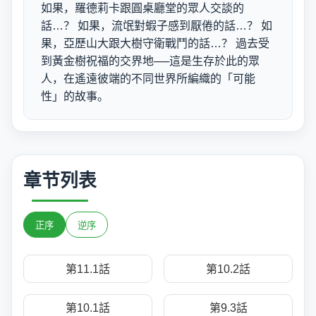
如果，羅德莉卡跟圓桌廳堂的眾人交談的
話…？ 如果，流氓對蝦子感到厭倦的話…？ 如
果，亞歷山大跟大樹守衛戰鬥的話…？ 過去受
到黃金樹祝福的交界地──這是生存於此的眾
人，在遙遠彼端的不同世界所編織的「可能
性」的故事。
章节列表
正序
逆序
第11.1話
第10.2話
第10.1話
第9.3話