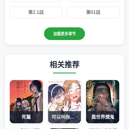
第2.1話
第01話
加载更多章节
相关推荐
死齧
可以叫你歐尼(姐姐)嗎？
異世界煙鬼