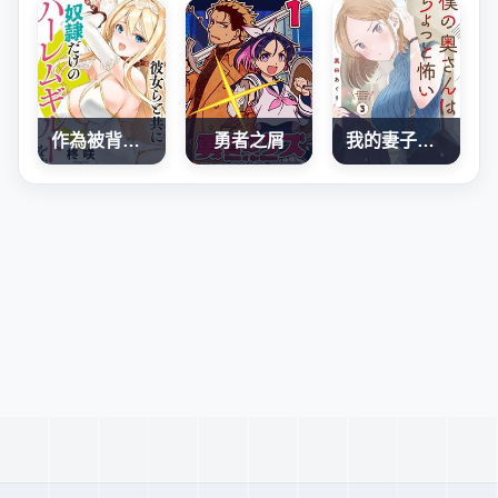
作為被背叛了的S級冒險者的我、決定成立一個只有我所愛的奴隸女孩子們的後宮公會
勇者之屑
我的妻子有點可怕