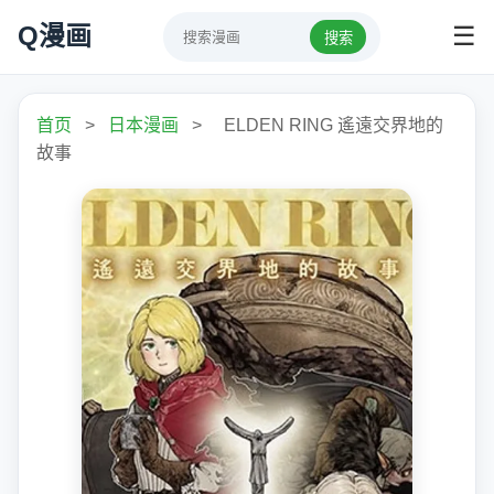
Q漫画
☰
搜索
首页
>
日本漫画
>
ELDEN RING 遙遠交界地的
故事