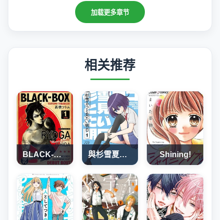
加载更多章节
相关推荐
BLACK-BOX
與杉雪夏子的明天
Shining!