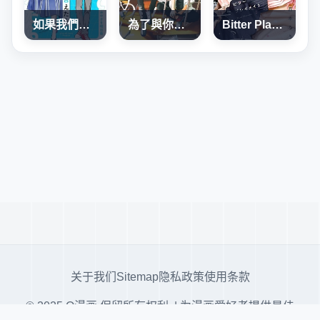
如果我們能以人的身份相處
為了與你在宇宙行走
Bitter Playmate
关于我们
Sitemap
隐私政策
使用条款
© 2025 Q漫画 保留所有权利. | 为漫画爱好者提供最佳