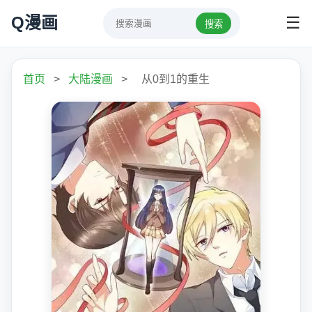
Q漫画
☰
搜索
首页
>
大陆漫画
>
从0到1的重生