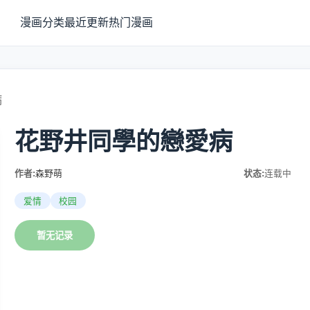
漫画分类
最近更新
热门漫画
病
花野井同學的戀愛病
作者:
森野萌
状态:
连载中
爱情
校园
暂无记录