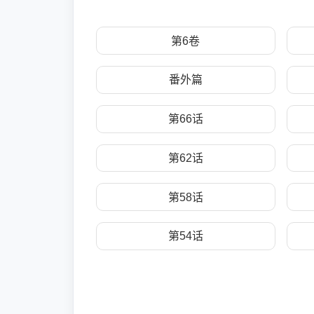
第6卷
番外篇
第66话
第62话
第58话
第54话