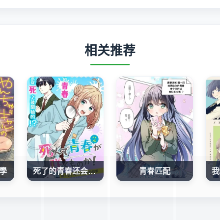
相关推荐
學
死了的青春还会盛开吗
青春匹配