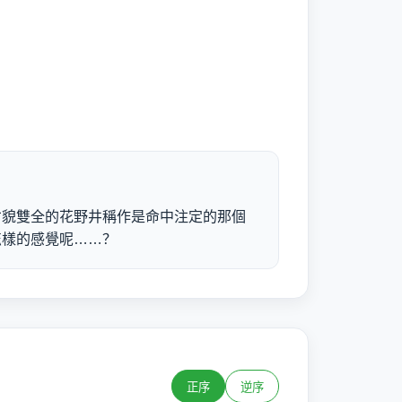
才貌雙全的花野井稱作是命中注定的那個
怎樣的感覺呢……？
正序
逆序