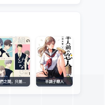
我們之間，只差一句喜歡
半調子戀人