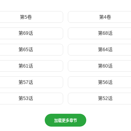
第5卷
第4卷
第69话
第68话
第65话
第64话
第61话
第60话
第57话
第56话
第53话
第52话
加载更多章节