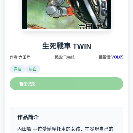
生死戰車 TWIN
作者:
六田登
状态:
已完结
最新话:
VOL05
竞技
热血
暂无记录
作品简介
內田響 —位愛騎摩托車的女孩，在發現自己的