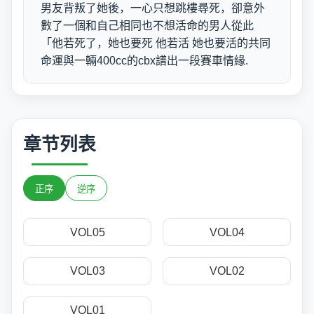
男友背叛了她後，一心只想跳樓尋死，卻意外
數了一個和自己相同也不想活命的男人從此
「他若死了，她也要死 他若活 她也要活的共同
命運與一輛400cc的cbx譜出一段賽車情緣.
章节列表
正序
逆序
VOL05
VOL04
VOL03
VOL02
VOL01