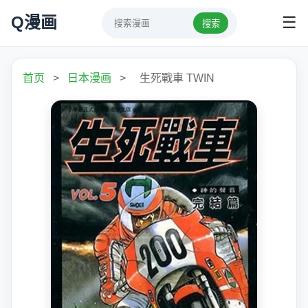
Q漫画
☰
搜索
首页
>
日本漫画
>
生死戰車 TWIN