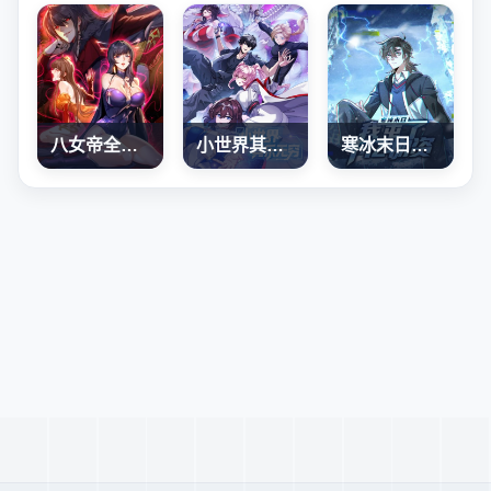
八女帝全背叛，重生悔到肠断
小世界其乐无穷
寒冰末日：我屯了千亿物资