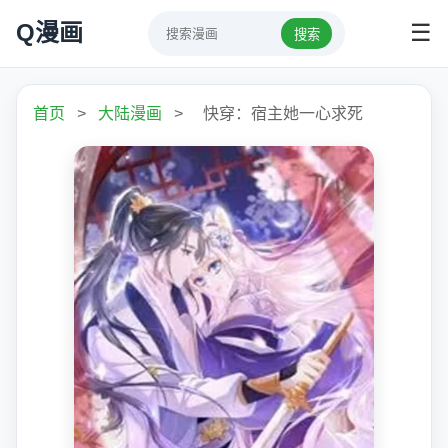
Q漫画
☰
搜索
首页
>
大陆漫画
>
快穿：宿主她一心求死