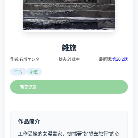
雜旅
作者:
石坂ケンタ
状态:
连载中
最新话:
第20.2话
生活
治愈
暂无记录
作品简介
工作受挫的女漫畫家，懷揣著“好想去旅行”的心