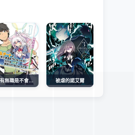
只有無職是不會辭去的
被虐的諾艾爾