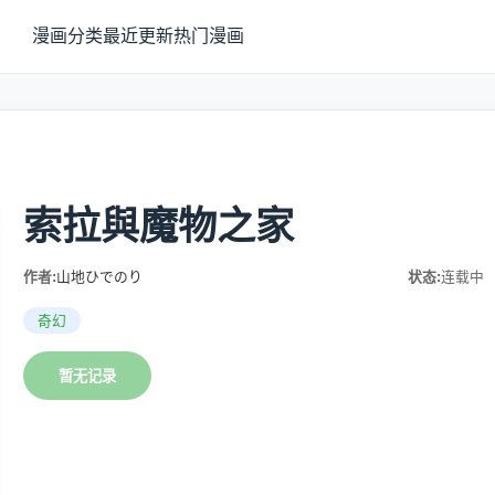
漫画分类
最近更新
热门漫画
索拉與魔物之家
作者:
山地ひでのり
状态:
连载中
奇幻
暂无记录