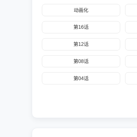
动画化
第16话
第12话
第08话
第04话