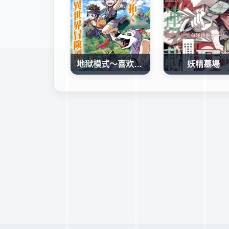
地狱模式～喜欢速通游戏的玩家在废设定异世界无双
妖精墓場