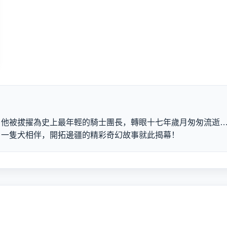
，他被拔擢為史上最年輕的騎士團長，轉眼十七年歲月匆匆流逝
、一隻犬相伴，開拓邊疆的精彩奇幻故事就此揭幕！