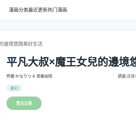
漫画分类
最近更新
热门漫画
的邊境悠閒美好生活
平凡大叔×魔王女兒的邊境
作者:
かなりつ & 斎藤由翔
状态:
连载
奇幻
暂无记录