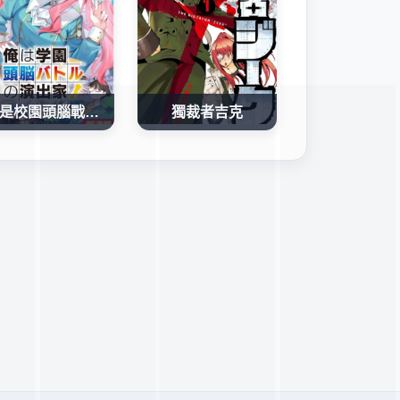
我是校園頭腦戰爭的幕後導演！~自稱路人的我在背後譜寫最強主人公的無雙劇本~
獨裁者吉克