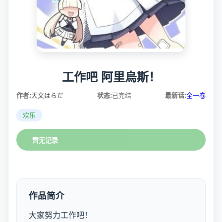
工作吧 阿里烏斯！
作者:
天文はらだ
状态:
已完结
最新话:
全一卷
欢乐
暂无记录
作品简介
大家努力工作吧！