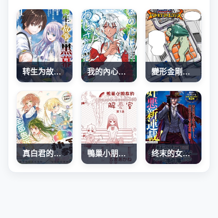
转生为故事幕后主谋
我的內心是大叔
變形金剛：G1宇宙之終焉
真白君的補習教室
鴨巢小朋友的解憂室
终末的女武神奇谭·开膛手杰克事件簿