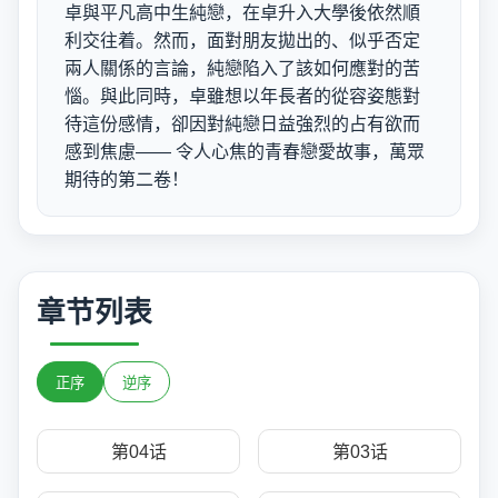
卓與平凡高中生純戀，在卓升入大學後依然順
利交往着。然而，面對朋友拋出的、似乎否定
兩人關係的言論，純戀陷入了該如何應對的苦
惱。與此同時，卓雖想以年長者的從容姿態對
待這份感情，卻因對純戀日益強烈的占有欲而
感到焦慮—— 令人心焦的青春戀愛故事，萬眾
期待的第二卷！
章节列表
正序
逆序
第04话
第03话