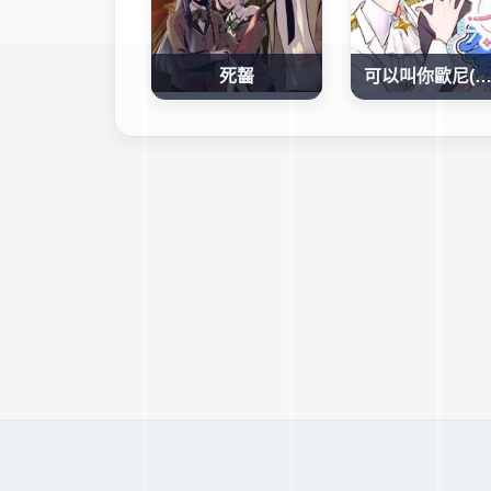
死齧
可以叫你歐尼(姐姐)嗎