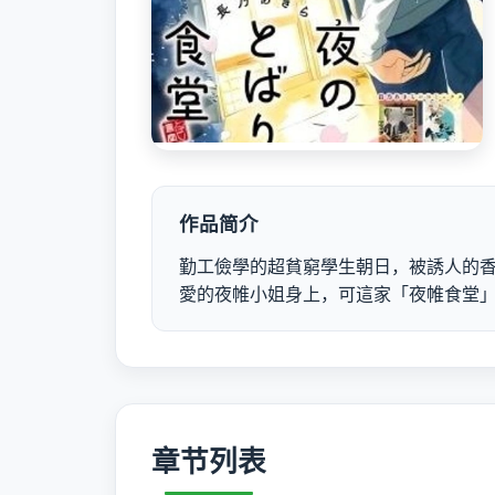
作品简介
勤工儉學的超貧窮學生朝日，被誘人的香
愛的夜帷小姐身上，可這家「夜帷食堂
章节列表