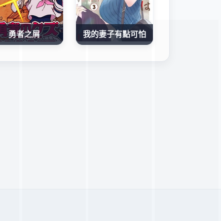
勇者之屑
我的妻子有點可怕