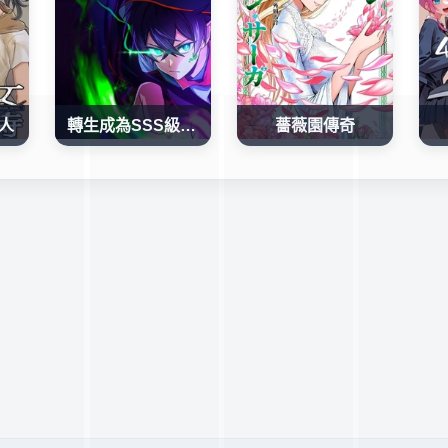
人
轉生成為SSS級哥布林
薔薇園傳奇