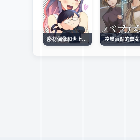
廢材偶像和世上唯一的粉絲
凌晨兩點的蠢女