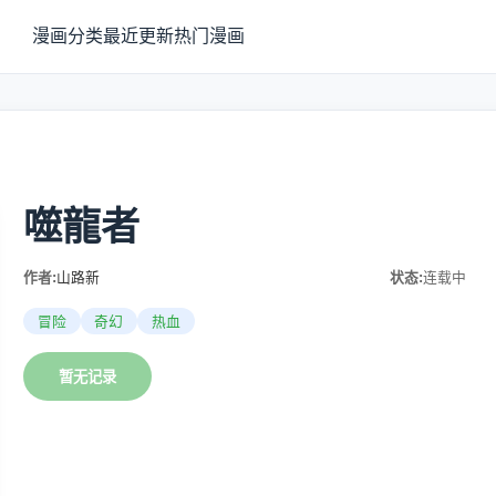
漫画分类
最近更新
热门漫画
噬龍者
作者:
山路新
状态:
连载中
冒险
奇幻
热血
暂无记录