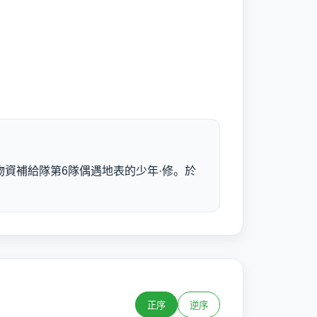
資補給隊第6隊偶遇地表的少年·修。於
正序
逆序