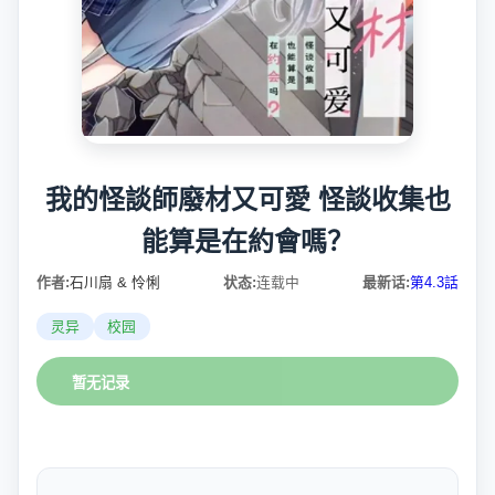
我的怪談師廢材又可愛 怪談收集也
能算是在約會嗎？
作者:
石川扇 & 怜悧
状态:
连载中
最新话:
第4.3話
灵异
校园
暂无记录