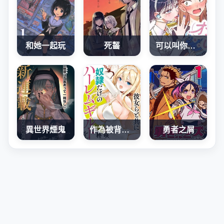
和她一起玩
死齧
可以叫你歐尼(姐姐)嗎？
異世界煙鬼
作為被背叛了的S級冒險者的我、決定成立一個只有我所愛的奴隸女孩子們的後宮公會
勇者之屑