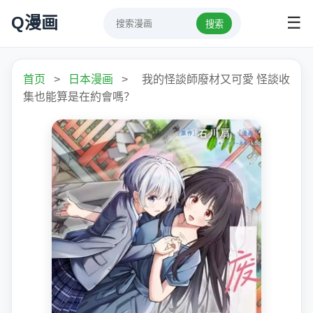
Q漫画
☰
搜索
首页
>
日本漫画
>
我的怪談師廢材又可愛 怪談收
集也能算是在約會嗎？