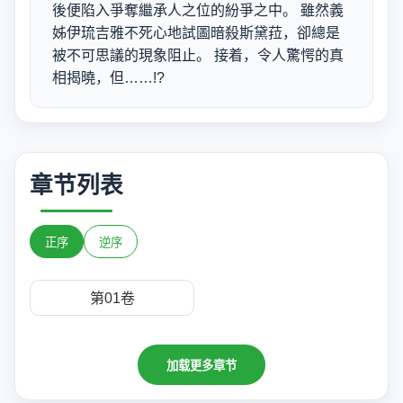
後便陷入爭奪繼承人之位的紛爭之中。 雖然義
姊伊琉吉雅不死心地試圖暗殺斯黛菈，卻總是
被不可思議的現象阻止。 接着，令人驚愕的真
相揭曉，但……!?
章节列表
正序
逆序
第01卷
加载更多章节