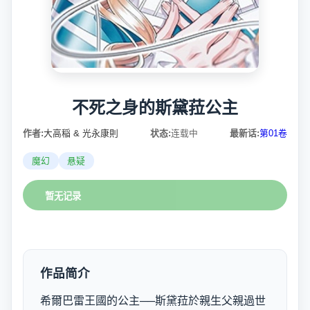
不死之身的斯黛菈公主
作者:
大高稲 & 光永康則
状态:
连载中
最新话:
第01卷
魔幻
悬疑
暂无记录
作品简介
希爾巴雷王國的公主──斯黛菈於親生父親過世