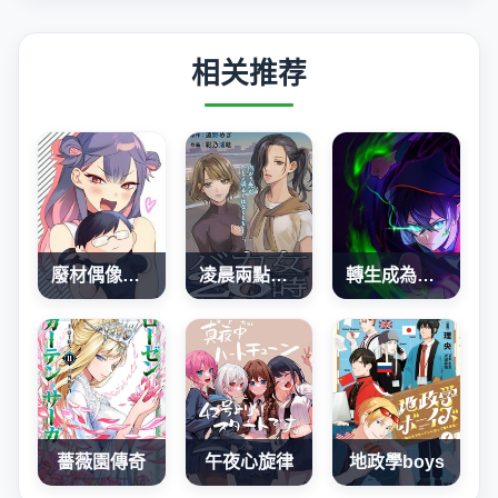
相关推荐
廢材偶像和世上唯一的粉絲
凌晨兩點的蠢女人
轉生成為SSS級哥布林
薔薇園傳奇
午夜心旋律
地政學boys