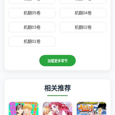
机翻05卷
机翻04卷
机翻03卷
机翻02卷
机翻01卷
加载更多章节
相关推荐