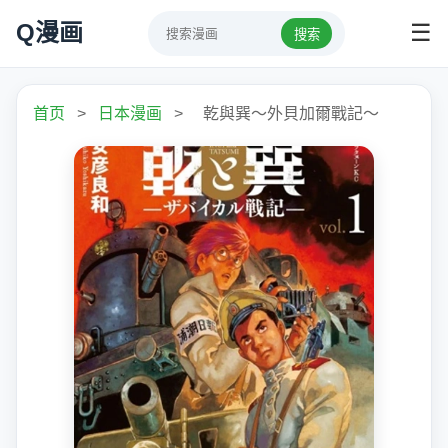
Q漫画
☰
搜索
首页
>
日本漫画
>
乾與巽～外貝加爾戰記～