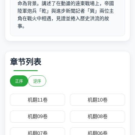
命為背景。講述了在動盪的遠東戰場上，帝國
陸軍炮兵「乾」與進步新聞記者「巽」兩位主
角在戰火中相遇，見證並捲入歷史洪流的故
事。
章节列表
正序
逆序
机翻11卷
机翻10卷
机翻09卷
机翻08卷
机翻07卷
机翻06卷