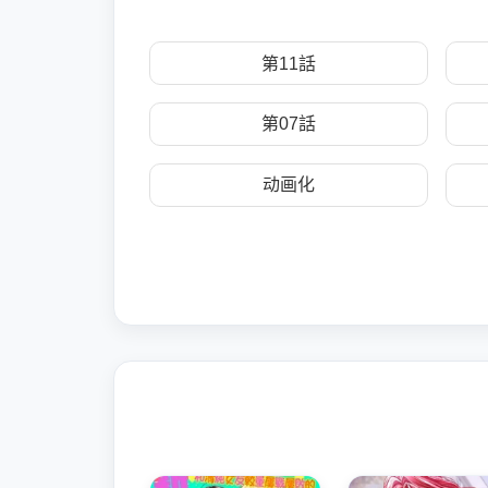
第11話
第07話
动画化