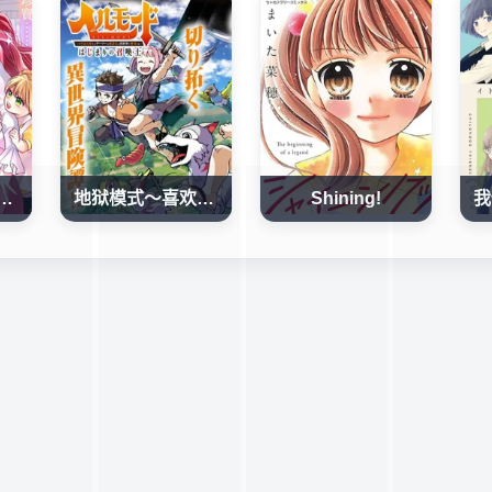
姻了的前男友 （現上司）追着我求複合
地狱模式～喜欢速通游戏的玩家在废设定异世界无双
Shining!