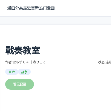
漫画分类
最近更新
热门漫画
戰奏教室
作者:
空もずく & 十森ひごろ
状态:
连
冒险
战争
暂无记录