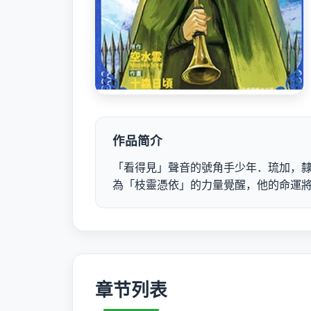
作品简介
「看得見」聲音的號角手少年．琉加，
為「枝靈憑依」的力量覺醒，他的命運將
章节列表