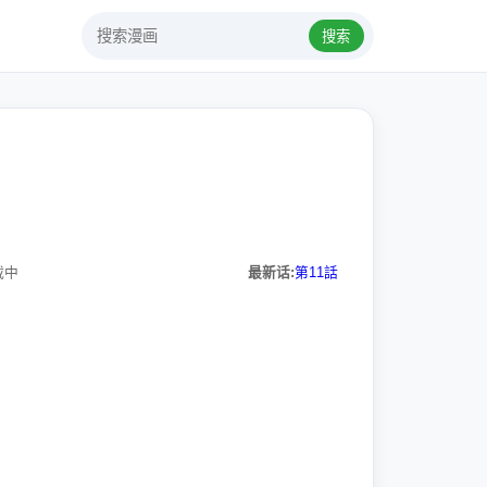
搜索
载中
最新话:
第11話