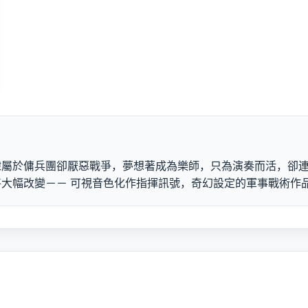
隸屬於傭兵團卻厭惡戰爭，夢想著成為樂師，只為演奏而活，卻
大幅改變－－ 可視音色化作指揮訊號，奇幻設定的軍事戰術作