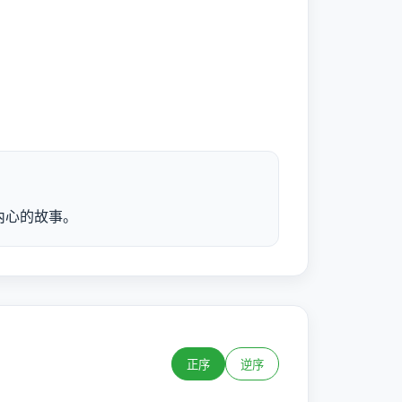
內心的故事。
正序
逆序