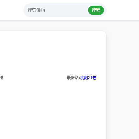
搜索
结
最新话:
机翻21卷