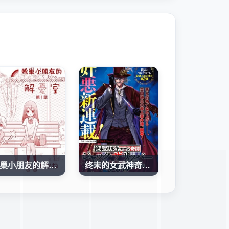
鴨巢小朋友的解憂室
终末的女武神奇谭·开膛手杰克事件簿