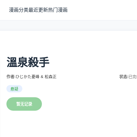
漫画分类
最近更新
热门漫画
溫泉殺手
作者:
ひじかた憂峰 & 松森正
状态:
已完
悬疑
暂无记录