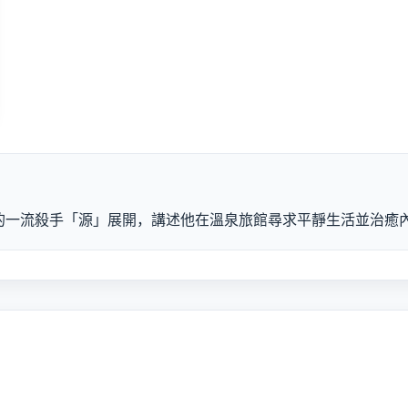
的一流殺手「源」展開，講述他在溫泉旅館尋求平靜生活並治癒