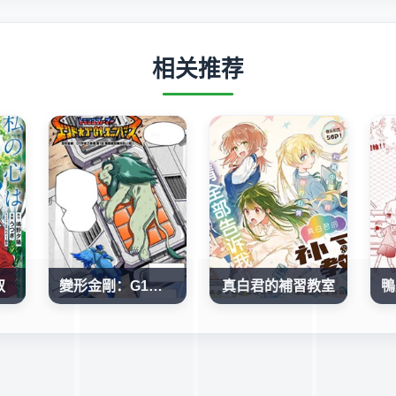
相关推荐
叔
變形金剛：G1宇宙之終焉
真白君的補習教室