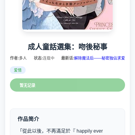
成人童話選集：吻後秘事
作者:
多人
状态:
连载中
最新话:
解除魔法后——秘密独佔求爱
爱情
暂无记录
作品简介
「從此以後，不再滿足於『 happily ever