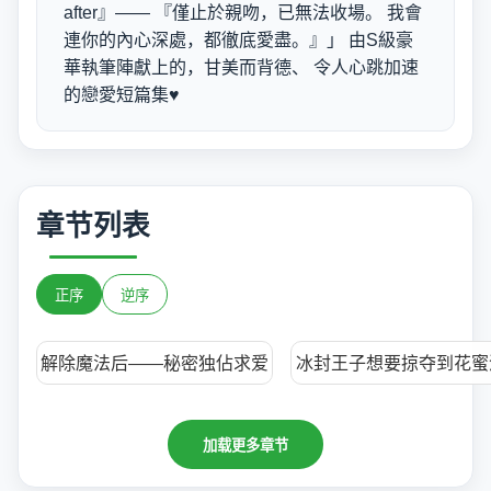
after』—— 『僅止於親吻，已無法收場。 我會
連你的內心深處，都徹底愛盡。』」 由S級豪
華執筆陣獻上的，甘美而背德、 令人心跳加速
的戀愛短篇集♥
章节列表
正序
逆序
解除魔法后——秘密独佔求爱
冰封王子想要掠夺到花蜜
加载更多章节