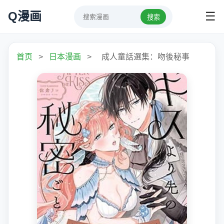
Q漫画
☰
搜索
首页
>
日本漫画
>
成人童話選集：吻後秘事