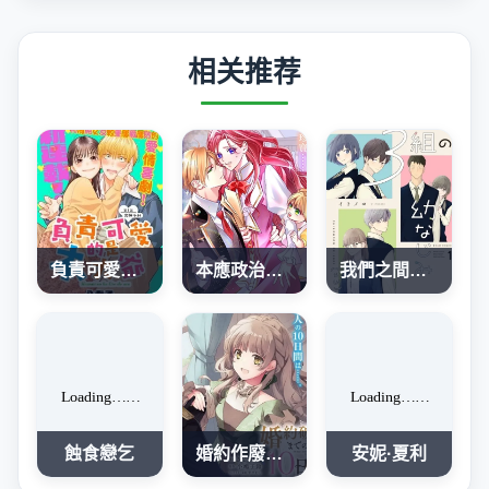
相关推荐
負責可愛的是本大爺
本應政治聯姻了的前男友 （現上司）追着我求複合
我們之間，只差一句喜歡
蝕食戀乞
婚約作廢前的十天
安妮·夏利