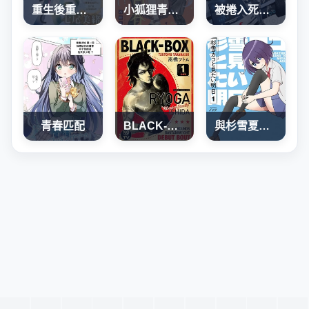
重生後重新開始
小狐狸青春不足
被捲入死亡遊戲的山本小姐，正隨心所欲地摧毀遊戲平衡
青春匹配
BLACK-BOX
與杉雪夏子的明天