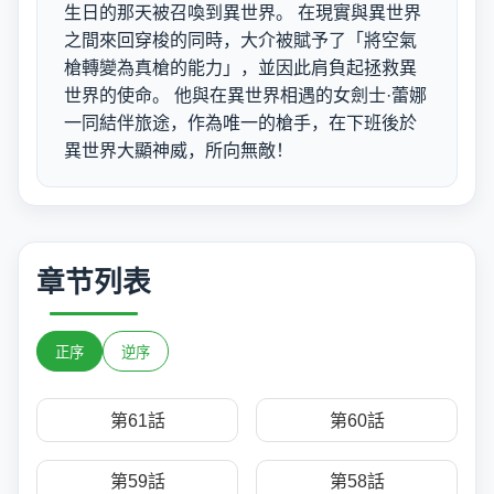
生日的那天被召喚到異世界。 在現實與異世界
之間來回穿梭的同時，大介被賦予了「將空氣
槍轉變為真槍的能力」，並因此肩負起拯救異
世界的使命。 他與在異世界相遇的女劍士·蕾娜
一同結伴旅途，作為唯一的槍手，在下班後於
異世界大顯神威，所向無敵！
章节列表
正序
逆序
第61話
第60話
第59話
第58話