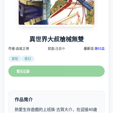
異世界大叔槍械無雙
作者:
森尾正博
状态:
连载中
最新话:
第61話
冒险
奇幻
暂无记录
作品简介
熱愛生存遊戲的上班族·古賀大介，在迎接40歲