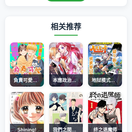
相关推荐
負責可愛的是本大爺
本應政治聯姻了的前男友 （現上司）追着我求複合
地狱模式～喜欢速通游戏的玩家在废设定异世界无双
Shining!
我們之間，只差一句喜歡
终之退魔师