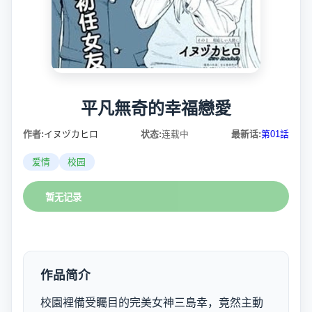
平凡無奇的幸福戀愛
作者:
イヌヅカヒロ
状态:
连载中
最新话:
第01話
爱情
校园
暂无记录
作品简介
校園裡備受矚目的完美女神三島幸，竟然主動