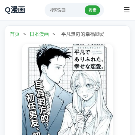
Q漫画
☰
搜索
首页
>
日本漫画
>
平凡無奇的幸福戀愛