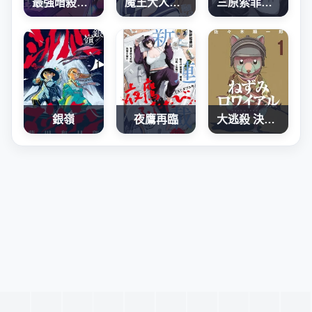
最強暗殺者異世界轉移
魔王大人、再再再续前缘！
三原索菲亞才不可怕呢
銀嶺
夜鷹再臨
大逃殺 決一鼠戰