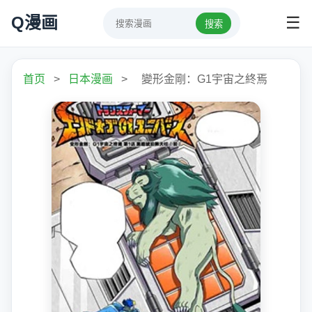
Q漫画
☰
搜索
首页
>
日本漫画
>
變形金剛：G1宇宙之終焉