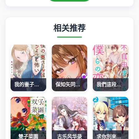
相关推荐
我的妻子有點可怕
保知矢同學綽綽有餘
我們這段愛情不太自由
雙子菜園
古乐风华录
求你別來管我了