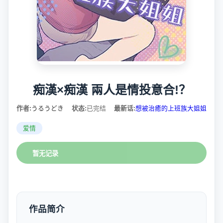
痴漢×痴漢 兩人是情投意合!？
作者:
うるうどき
状态:
已完结
最新话:
想被治癒的上班族大姐姐
爱情
暂无记录
作品简介