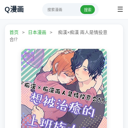
Q漫画
☰
搜索
首页
>
日本漫画
>
痴漢×痴漢 兩人是情投意
合!？