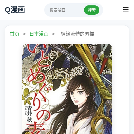
Q漫画
☰
搜索
首页
>
日本漫画
>
線緣流轉的素描