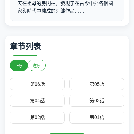
天在祖母的房間裡，發現了在古今中外各個國
家與時代中繡成的刺繡作品……
章节列表
正序
逆序
第06話
第05話
第04話
第03話
第02話
第01話