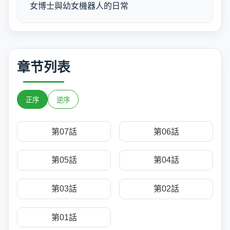
女博士與幼女機器人的日常
章节列表
正序
逆序
第07話
第06話
第05話
第04話
第03話
第02話
第01話