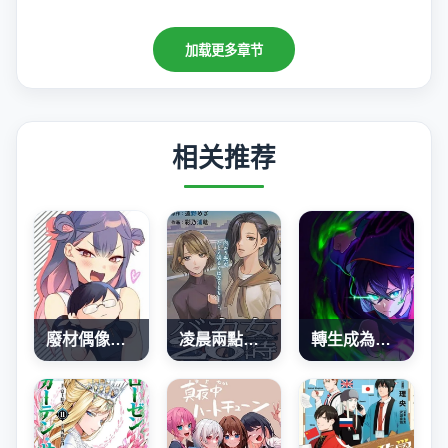
加载更多章节
相关推荐
廢材偶像和世上唯一的粉絲
凌晨兩點的蠢女人
轉生成為SSS級哥布林