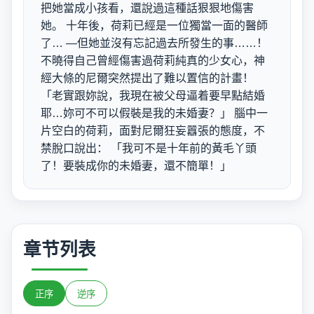
把她當成小孩看，還說過這種話狠狠地傷害
她。 十年後，荷莉已經是一位獨當一面的醫師
了… ―但她並沒有忘記過去所發生的事……！
不曉得自己曾經傷害過荷莉純真的少女心，神
經大條的尼爾突然提出了難以置信的計畫！
「老實跟妳說，我現在被父母逼着要早點結婚
耶…妳可不可以假裝是我的未婚妻？」 腦中一
片空白的荷莉，面對尼爾狂妄囂張的態度，不
禁脫口說出： 「我可不是十年前的黃毛丫頭
了！要裝成你的未婚妻，還不簡單！」
章节列表
正序
逆序