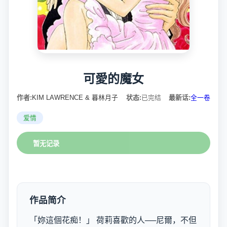
可愛的魔女
作者:
KIM LAWRENCE & 暮林月子
状态:
已完结
最新话:
全一卷
爱情
暂无记录
作品简介
「妳這個花痴！」 荷莉喜歡的人──尼爾，不但