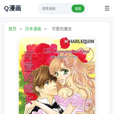
Q漫画
☰
搜索
首页
>
日本漫画
>
可愛的魔女