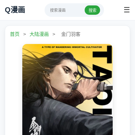
Q漫画
☰
搜索
首页
>
大陆漫画
>
金门羽客