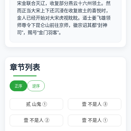
宋金联合灭辽，收复部分燕云十六州领土。然
而正当大宋上下还沉浸在收复故土的喜悦时，
金人已经开始对大宋虎视眈眈。道士姜飞雄领
师尊令下昆仑山前往京师，徽宗诏其都“封神
司”，赐号“金门羽客”。
章节列表
正序
逆序
贰 山鬼 ①
壹 不是人 ③
壹 不是人 ②
壹 不是人 ①