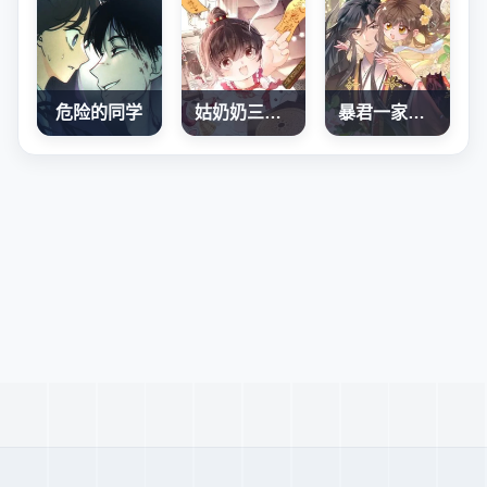
危险的同学
姑奶奶三岁半，捧奶瓶算命全网宠
暴君一家靠听她心声续命