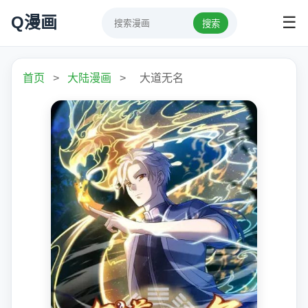
Q漫画
☰
搜索
首页
>
大陆漫画
>
大道无名