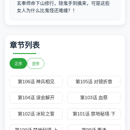
玄奉师命下山修行，除鬼手到擒来，可是这些
女人为什么比鬼怪还难缠？！
章节列表
正序
逆序
第106话 神兵相见
第105话 对镜折章
第104话 误会解开
第103话 血祭
第102话 冰轮之誓
第101话 禁地秘境·下