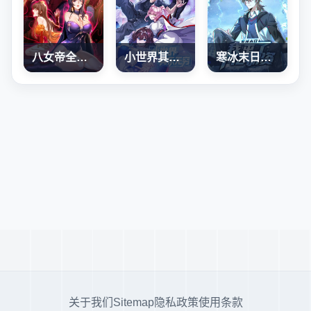
八女帝全背叛，重生悔到肠断
小世界其乐无穷
寒冰末日：我屯了千亿物资
关于我们
Sitemap
隐私政策
使用条款