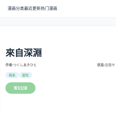
漫画分类
最近更新
热门漫画
來自深淵
作者:
つくしあきひと
状态:
连载中
萌系
冒险
暂无记录