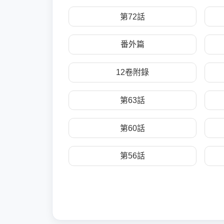
第72話
番外篇
12卷附錄
第63話
第60話
第56話