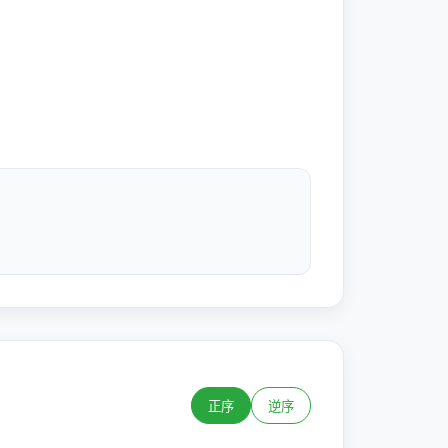
正序
逆序