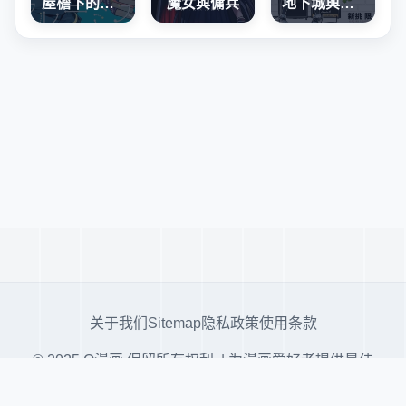
屋檐下的阿爾忒彌斯
魔女與傭兵
地下城與少女樂隊
关于我们
Sitemap
隐私政策
使用条款
© 2025 Q漫画 保留所有权利. | 为漫画爱好者提供最佳
阅读体验