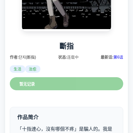
斷指
作者:
단지(断指)
状态:
连载中
最新话:
第6话
生活
治愈
暂无记录
作品简介
「十指連心，沒有哪個不疼」是騙人的。我是