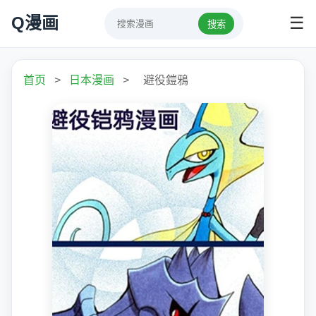
Q漫画
☰
搜索
首页
>
日本漫画
>
避役鎧鴉