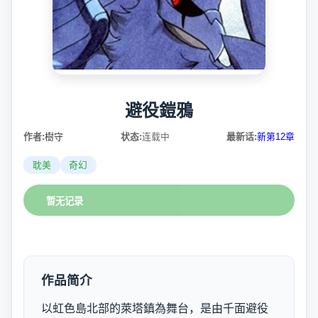
避役鎧鴉
作者:
樹守
状态:
连载中
最新话:
新第12章
耽美
奇幻
暂无记录
作品简介
以虹色島北部的萊塔鎮為舞台，是由千面避役