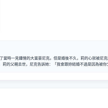
嫁給了當時一見鍾情的大富豪尼克。但是婚後不久，莉的心就被尼
，莉的父親去世，尼克告訴她：「我會跟妳結婚不過是因為被你父