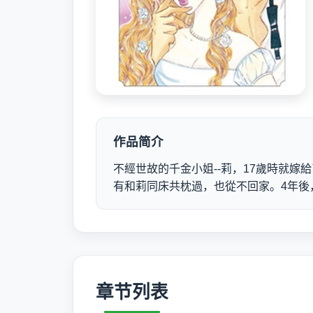
作品简介
不經世故的千金小姐--莉，17歲時就
有和莉同床共枕過，也從不回家。4年後
章节列表