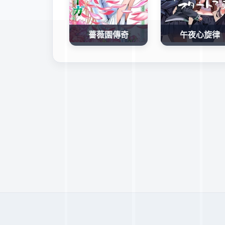
薔薇園傳奇
午夜心旋律