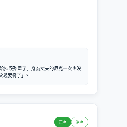
克給摧毀殆盡了。身為丈夫的尼克一次也沒
親要脅了」?!
正序
逆序