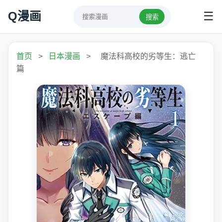
Q漫画
☰
搜索
首页
>
日本漫画
>
魔法科高校的劣等生：逃亡
篇