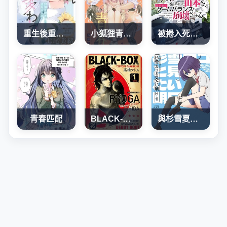
重生後重新開始
小狐狸青春不足
被捲入死亡遊戲的山本小姐，正隨心所欲地摧毀遊戲平衡
青春匹配
BLACK-BOX
與杉雪夏子的明天