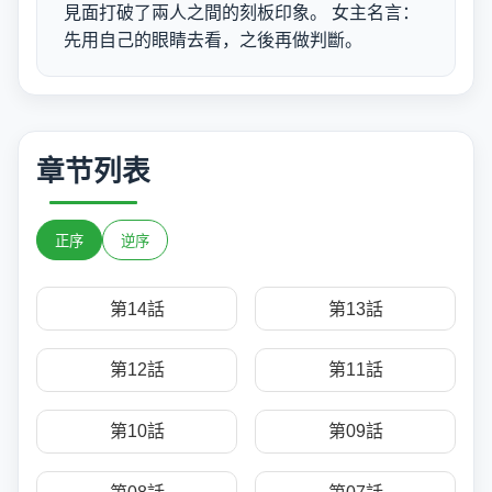
見面打破了兩人之間的刻板印象。 女主名言：
先用自己的眼睛去看，之後再做判斷。
章节列表
正序
逆序
第14話
第13話
第12話
第11話
第10話
第09話