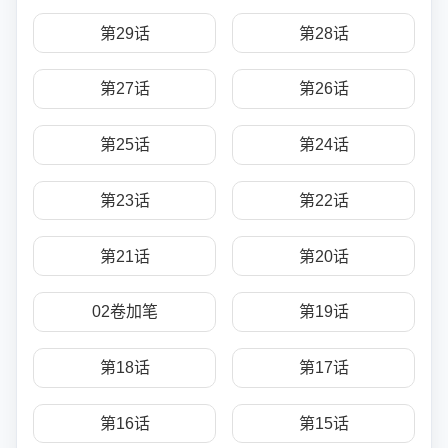
第29话
第28话
第27话
第26话
第25话
第24话
第23话
第22话
第21话
第20话
02卷加笔
第19话
第18话
第17话
第16话
第15话