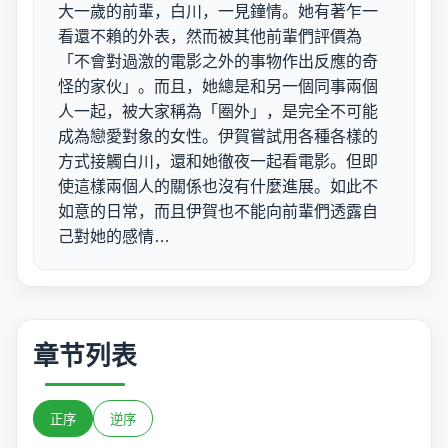
大一歲的前輩，白川，一見鐘情。她有著乍一
看還不賴的外表，然而被其他前輩們評價為
「不會對過激的電影之外的事物作出反應的奇
怪的家伙」。而且，她總是和另一個同事兩個
人一起，被大家稱為「圈外」，是完全不可能
成為戀愛對象的女性。伊賀嘗試用各種各樣的
方式接觸白川，還和她徹夜一起看電影。但即
使這樣兩個人的關係也沒有什麼進展。如此不
如意的日常，而且伊賀也不能向前輩們透露自
己對她的感情…
章节列表
正序
逆序