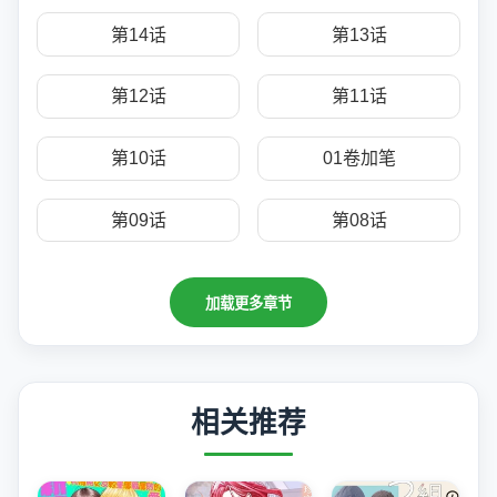
第14话
第13话
第12话
第11话
第10话
01卷加笔
第09话
第08话
加载更多章节
相关推荐